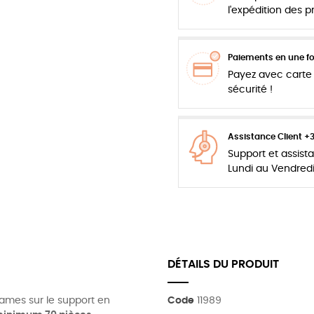
l'expédition des 
Paiements en une foi
Payez avec carte 
sécurité !
Assistance Client +
Support et assis
Lundi au Vendred
DÉTAILS DU PRODUIT
s lames sur le support en
Code
11989