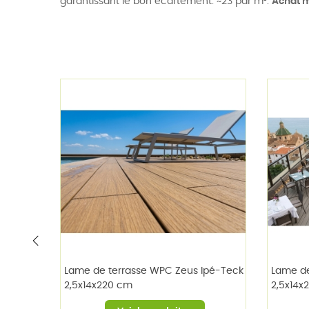
garantissant le bon écartement. ~23 par m².
Achat 
‹
Lame de terrasse WPC Zeus Ipé-Teck
Lame de
2,5x14x220 cm
2,5x14x