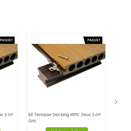
PAQUET
PAQUET
›
us 3 m²
Kit Terrasse Decking WPC Zeus 3 m²
Kit Te
Gris
Ipé-Te