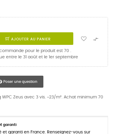

AJOUTER AU PANIER
 commande pour le produit est 70 .
ue entre le 31 août et le 1er septembre
Poser une question
ing WPC Zeus avec 3 vis. ~23/m². Achat minimum 70
t garanti
é et garanti en France. Renseignez-vous sur