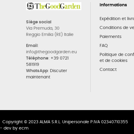
Informations
Expédition et liv
Siège social
Conditions de v
Via Premuda, 30
Reggio Emilia (RE) Italie
Paiements
Email
:
FAQ
info@thegoodgarden.eu
Politique de conf
Téléphone
:
+39 0721
et de cookies
581919
Contact
WhatsApp
:
Discuter
maintenant
Copyright © 2023 ALMA S.R.L. Unipersonale P.IVA 02340710355
- dev by
ecm