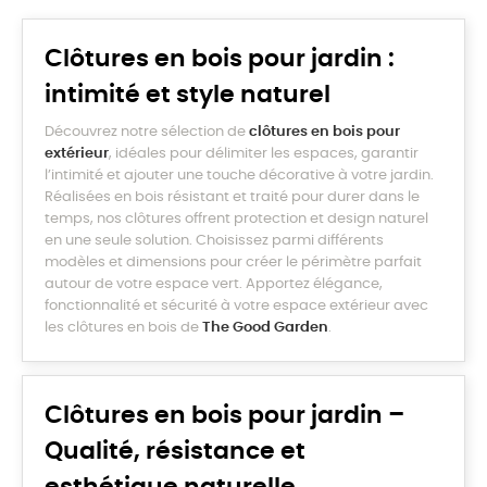
Clôtures en bois pour jardin :
intimité et style naturel
Découvrez notre sélection de
clôtures en bois pour
extérieur
, idéales pour délimiter les espaces, garantir
l’intimité et ajouter une touche décorative à votre jardin.
Réalisées en bois résistant et traité pour durer dans le
temps, nos clôtures offrent protection et design naturel
en une seule solution. Choisissez parmi différents
modèles et dimensions pour créer le périmètre parfait
autour de votre espace vert. Apportez élégance,
fonctionnalité et sécurité à votre espace extérieur avec
les clôtures en bois de
The Good Garden
.
Clôtures en bois pour jardin –
Qualité, résistance et