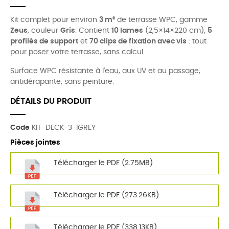
Kit complet pour environ
3 m²
de terrasse WPC, gamme
Zeus
, couleur
Gris
. Contient
10 lames
(2,5×14×220 cm),
5
profilés de support
et
70 clips de fixation avec vis
: tout
pour poser votre terrasse, sans calcul.
Surface WPC résistante à l'eau, aux UV et au passage,
antidérapante, sans peinture.
DÉTAILS DU PRODUIT
Code
KIT-DECK-3-lGREY
Pièces jointes
Télécharger le PDF (2.75MB)
Télécharger le PDF (273.26KB)
Télécharger le PDF (338.13KB)