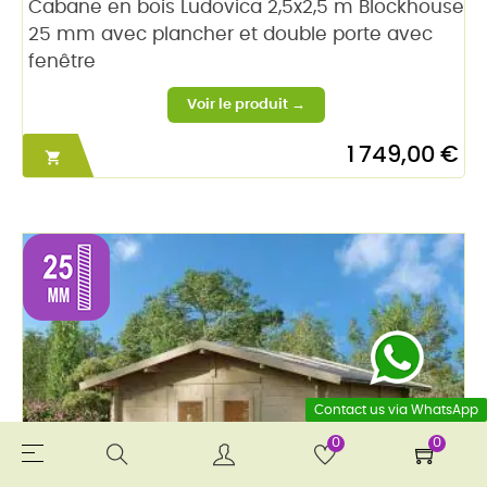
Cabane en bois Ludovica 2,5x2,5 m Blockhouse
25 mm avec plancher et double porte avec
fenêtre
1 749,00 €

Contact us via WhatsApp
0
0
Toggle
☰
navigation