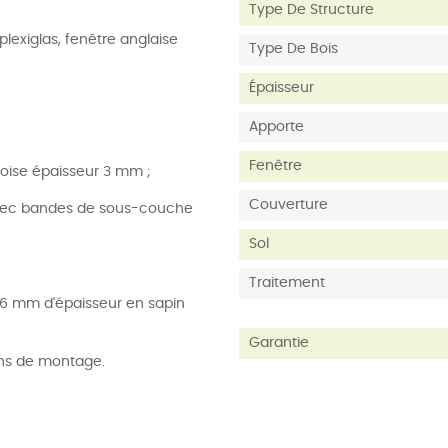
Type De Structure
plexiglas, fenêtre anglaise
Type De Bois
Épaisseur
Apporte
Fenêtre
oise épaisseur 3 mm ;
Couverture
avec bandes de sous-couche
Sol
Traitement
16 mm d'épaisseur en sapin
Garantie
ions de montage.