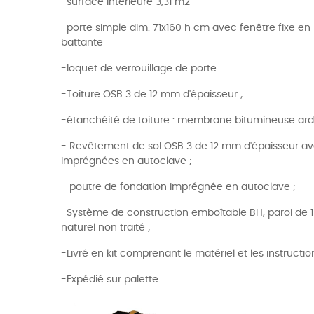
-surface intérieure 3,31 m2
-porte simple dim. 71x160 h cm avec fenêtre fixe en 
battante
-loquet de verrouillage de porte
-Toiture OSB 3 de 12 mm d'épaisseur ;
-étanchéité de toiture : membrane bitumineuse ard
- Revêtement de sol OSB 3 de 12 mm d'épaisseur 
imprégnées en autoclave ;
- poutre de fondation imprégnée en autoclave ;
-Système de construction emboîtable BH, paroi de 
naturel non traité ;
-Livré en kit comprenant le matériel et les instruct
-Expédié sur palette.