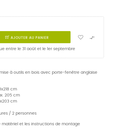

AJOUTER AU PANIER
ue entre le 31 août et le 1er septembre
e à outils en bois avec porte-fenêtre anglaise
78x218 cm
ax. 205 cm
63x203 cm
ures / 2 personnes
e matériel et les instructions de montage