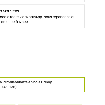
39 0721 581919
tance directe via WhatsApp. Nous répondons du
i de 9h00 à 17h00
de la maisonnette en bois Gabby
F (4.93MB)