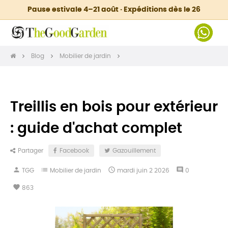
Pause estivale 4–21 août · Expéditions dès le 26
Blog
Mobilier de jardin
Treillis en bois pour extérieur
: guide d'achat complet
Partager
Facebook
Gazouillement
person
list

comment
TGG
Mobilier de jardin
mardi
juin
2
2026
0
favorite
863