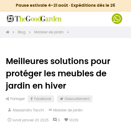
Pause estivale 4–21 août · Expéditions dès le 26
Blog
Mobilier de jardin
Meilleures solutions pour
protéger les meubles de
jardin en hiver
Partager
Facebook
Gazouillement
person
list
Alessandro Tacchi
Mobilier de jardin

comment
favorite
lundi
janvier
20
2025
0
10219