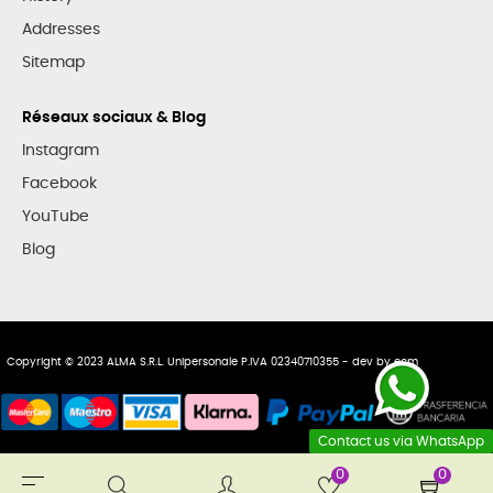
Addresses
Sitemap
Réseaux sociaux & Blog
Instagram
Facebook
YouTube
Blog
Copyright © 2023 ALMA S.R.L. Unipersonale P.IVA 02340710355 - dev by
ecm
Contact us via WhatsApp
0
0
Toggle
☰