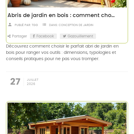
Abris de jardin en bois : comment choisir la bonne taille
person
list
PUBLIÉ PAR:
TGG
DANS:
CONCEPTION DE JARDIN
Partager
Facebook
Gazouillement
Découvrez comment choisir le parfait abri de jardin en
bois pour ranger vos outils : dimensions, typologies et
conseils pratiques pour ne pas vous tromper.
27
JUILLET
2026