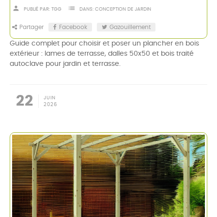
person
list
PUBLIÉ PAR:
TGG
DANS:
CONCEPTION DE JARDIN
Partager
Facebook
Gazouillement
Guide complet pour choisir et poser un plancher en bois
extérieur : lames de terrasse, dalles 50x50 et bois traité
autoclave pour jardin et terrasse.
22
JUIN
2026