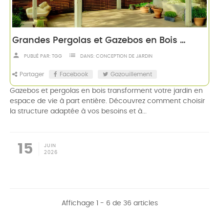
Grandes Pergolas et Gazebos en Bois pour Jardin
person
list
PUBLIÉ PAR:
TGG
DANS:
CONCEPTION DE JARDIN
Partager
Facebook
Gazouillement
Gazebos et pergolas en bois transforment votre jardin en
espace de vie à part entière. Découvrez comment choisir
la structure adaptée à vos besoins et à...
15
JUIN
2026
Affichage 1 - 6 de 36 articles