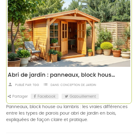
Abri de jardin : panneaux, block house ou lambris ?
person
list
PUBLIÉ PAR:
TGG
DANS:
CONCEPTION DE JARDIN
Partager
Facebook
Gazouillement
Panneaux, block house ou lambris : les vraies différences
entre les types de parois pour abri de jardin en bois,
expliquées de façon claire et pratique.