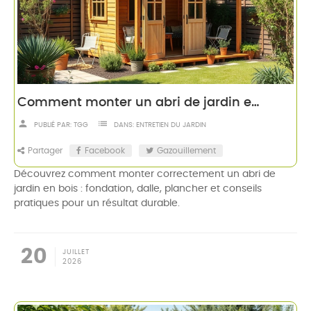
Comment monter un abri de jardin en bois
person
list
PUBLIÉ PAR:
TGG
DANS:
ENTRETIEN DU JARDIN
Partager
Facebook
Gazouillement
Découvrez comment monter correctement un abri de
jardin en bois : fondation, dalle, plancher et conseils
pratiques pour un résultat durable.
20
JUILLET
2026