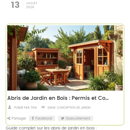
13
JUILLET
2026
Abris de Jardin en Bois : Permis et Conseils de Choix
person
list
PUBLIÉ PAR:
TGG
DANS:
CONCEPTION DE JARDIN
Partager
Facebook
Gazouillement
Guide complet sur les abris de jardin en bois :