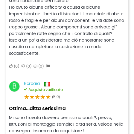
sono soddisfatto del risultato.
Ho avuto alcune difficolt? a causa di alcune
imprecisioni nel libretto di istruzioni. Il materiale di abete
rosso è fragile e per alcuni componenti le viti date sono
troppo grosse . Alcune componenti sono arrivate gi?
parzialmente rotte segno che il controllo di qualit?
lascia un po’ a desiderare ma ciò nonostante sono
riuscito a completare la costruzione in modo
soddisfacente.
0
0
0
Barbara
B
Acquisto verificato
(5.0)
Ottima...ditta serissima
Mi sono trovata davvero benissimo qualit?, prezzo,
istruzioni di montaggio semplici, ditta seria, veloce nella
consegna...insomma da acquistare !