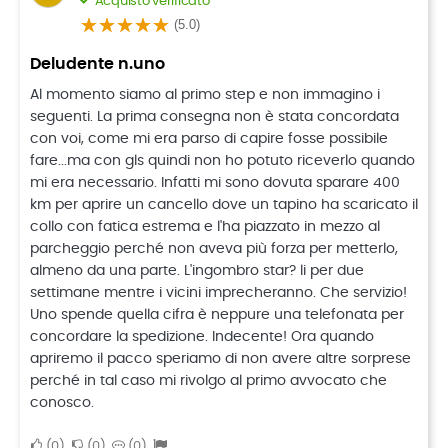
Acquisto verificato
(5.0)
Deludente n.uno
Al momento siamo al primo step e non immagino i
seguenti. La prima consegna non è stata concordata
con voi, come mi era parso di capire fosse possibile
fare...ma con gls quindi non ho potuto riceverlo quando
mi era necessario. Infatti mi sono dovuta sparare 400
km per aprire un cancello dove un tapino ha scaricato il
collo con fatica estrema e l'ha piazzato in mezzo al
parcheggio perché non aveva più forza per metterlo,
almeno da una parte. L'ingombro star? li per due
settimane mentre i vicini imprecheranno. Che servizio!
Uno spende quella cifra è neppure una telefonata per
concordare la spedizione. Indecente! Ora quando
apriremo il pacco speriamo di non avere altre sorprese
perché in tal caso mi rivolgo al primo avvocato che
conosco.
0
0
0