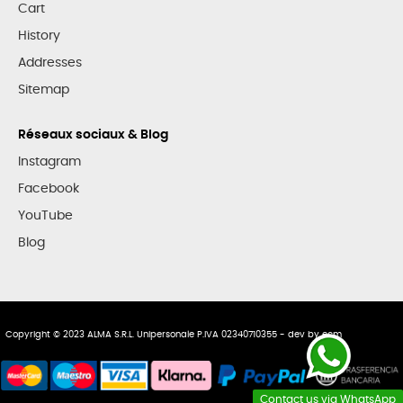
Cart
History
Addresses
Sitemap
Réseaux sociaux & Blog
Instagram
Facebook
YouTube
Blog
Copyright © 2023 ALMA S.R.L. Unipersonale P.IVA 02340710355 - dev by
ecm
Contact us via WhatsApp