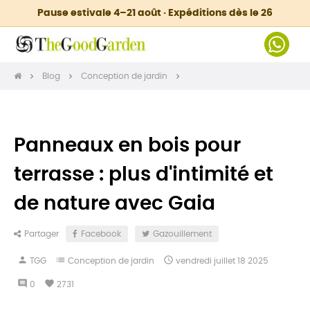
Pause estivale 4–21 août · Expéditions dès le 26
Blog
Conception de jardin
Panneaux en bois pour
terrasse : plus d'intimité et
de nature avec Gaia
Partager
Facebook
Gazouillement
person
list

TGG
Conception de jardin
vendredi
juillet
18
2025
comment
favorite
0
2731