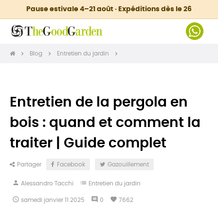
Pause estivale 4–21 août · Expéditions dès le 26
Blog
Entretien du jardin
Entretien de la pergola en
bois : quand et comment la
traiter | Guide complet
Partager
Facebook
Gazouillement
person
list
Alessandro Tacchi
Entretien du jardin

comment
favorite
samedi
janvier
11
2025
0
7662