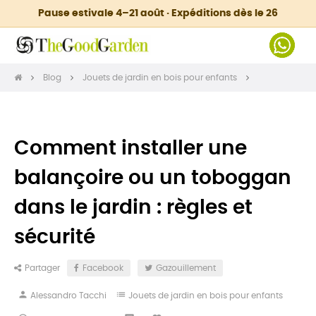
Pause estivale 4–21 août · Expéditions dès le 26
Blog
Jouets de jardin en bois pour enfants
Comment installer une
balançoire ou un toboggan
dans le jardin : règles et
sécurité
Partager
Facebook
Gazouillement
person
list
Alessandro Tacchi
Jouets de jardin en bois pour enfants