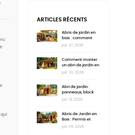
n
ciel ouvert
ARTICLES RÉCENTS
Abris de jardin en
bois : comment
onc
choisir la bonne
juil. 27, 2026
de
taille
Comment monter
un abri de jardin en
bois
juil. 20, 2026
de
Abri de jardin :
panneaux, block
house ou lambris ?
juil. 13, 2026
Abris de Jardin en
 qui
Bois : Permis et
Conseils de Choix
juil. 06, 2026