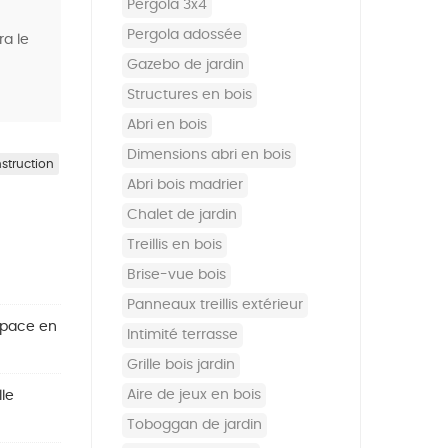
pergola 3x4
pergola adossée
ra le
gazebo de jardin
structures en bois
abri en bois
dimensions abri en bois
struction
abri bois madrier
chalet de jardin
treillis en bois
brise-vue bois
panneaux treillis extérieur
space en
intimité terrasse
grille bois jardin
aire de jeux en bois
le
toboggan de jardin