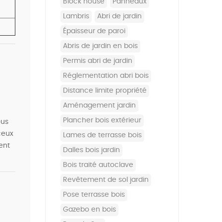
block house
panneaux
lambris
abri de jardin
épaisseur de paroi
abris de jardin en bois
permis abri de jardin
réglementation abri bois
distance limite propriété
aménagement jardin
plancher bois extérieur
ous
ceux
lames de terrasse bois
ent
dalles bois jardin
bois traité autoclave
revêtement de sol jardin
pose terrasse bois
gazebo en bois