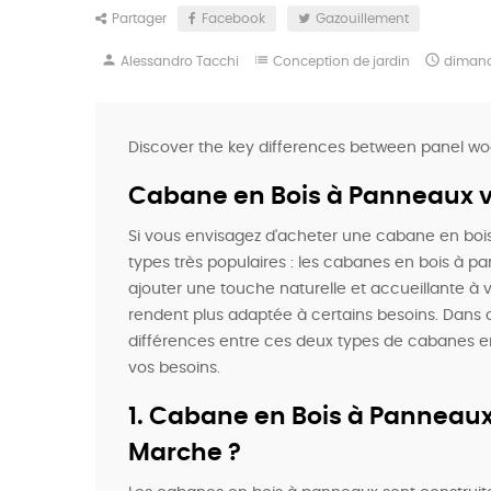
Partager
Facebook
Gazouillement
person
list

Alessandro Tacchi
Conception de jardin
diman
Discover the key differences between panel woo
Cabane en Bois à Panneaux vs
Si vous envisagez d'acheter une cabane en bois
types très populaires : les cabanes en bois à pa
ajouter une touche naturelle et accueillante à 
rendent plus adaptée à certains besoins. Dans c
différences entre ces deux types de cabanes en 
vos besoins.
1. Cabane en Bois à Panneaux
Marche ?