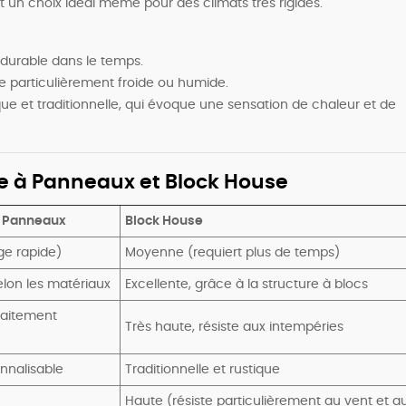
t un choix idéal même pour des climats très rigides.
 durable dans le temps.
ue particulièrement froide ou humide.
ique et traditionnelle, qui évoque une sensation de chaleur et de
 à Panneaux et Block House
à Panneaux
Block House
e rapide)
Moyenne (requiert plus de temps)
elon les matériaux
Excellente, grâce à la structure à blocs
raitement
Très haute, résiste aux intempéries
nnalisable
Traditionnelle et rustique
Haute (résiste particulièrement au vent et a