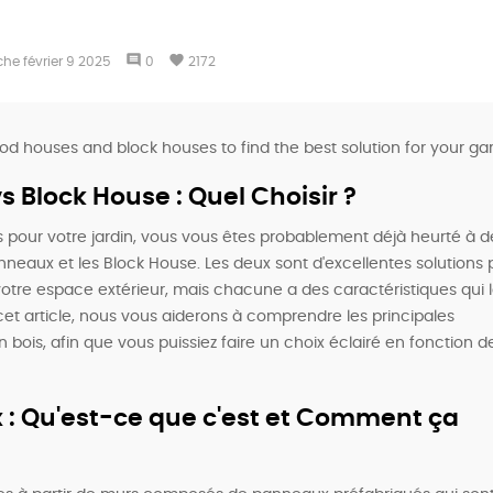
comment
favorite
che
février
9
2025
0
2172
d houses and block houses to find the best solution for your ga
 Block House : Quel Choisir ?
 pour votre jardin, vous vous êtes probablement déjà heurté à 
nneaux et les Block House. Les deux sont d'excellentes solutions 
votre espace extérieur, mais chacune a des caractéristiques qui 
et article, nous vous aiderons à comprendre les principales
bois, afin que vous puissiez faire un choix éclairé en fonction d
 : Qu'est-ce que c'est et Comment ça