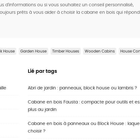
us d'informations ou si vous souhaitez un conseil personnalisé,
ujours prêts à vous aider à choisir la cabane en bois qui répond
ck House
Garden House
Timber Houses
Wooden Cabins
House Con
Lié par tags
lle
Abri de jardin : panneaux, block house ou lambris ?
Cabane en bois Fausta : compacte pour outils et e
plus au jardin
Cabane en bois à panneaux ou Block House : laquel
choisir ?