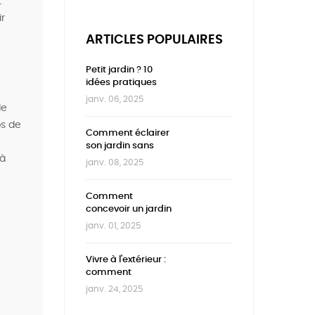
t
r
ARTICLES POPULAIRES
Petit jardin ? 10
idées pratiques
pour exploiter
janv. 06, 2025
de
chaque
centimètre
ps de
Comment éclairer
son jardin sans
 à
trop dépenser |
janv. 08, 2025
Idées
économiques et
design
Comment
concevoir un jardin
de zéro | Guide
janv. 01, 2025
complet
Vivre à l'extérieur :
comment
transformer votre
janv. 24, 2025
jardin en une
véritable pièce à