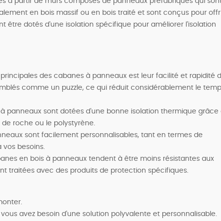
es à partir de murs composés de panneaux préfabriqués qui son
ement en bois massif ou en bois traité et sont conçus pour offri
 être dotés d'une isolation spécifique pour améliorer l'isolation
principales des cabanes à panneaux est leur facilité et rapidité 
mblés comme un puzzle, ce qui réduit considérablement le tem
 panneaux sont dotées d'une bonne isolation thermique grâce
de roche ou le polystyrène.
neaux sont facilement personnalisables, tant en termes de
 vos besoins.
abanes en bois à panneaux tendent à être moins résistantes aux
ont traitées avec des produits de protection spécifiques.
monter.
e vous avez besoin d'une solution polyvalente et personnalisable.