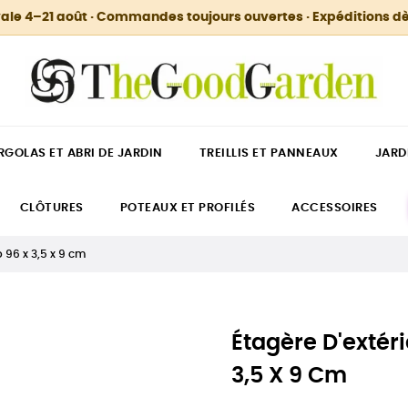
ale 4–21 août · Commandes toujours ouvertes · Expéditions dè
RGOLAS ET ABRI DE JARDIN
TREILLIS ET PANNEAUX
JARD
CLÔTURES
POTEAUX ET PROFILÉS
ACCESSOIRES
 96 x 3,5 x 9 cm
Étagère D'extér
3,5 X 9 Cm