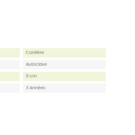
Conifère
Autoclave
9 cm
3 Années