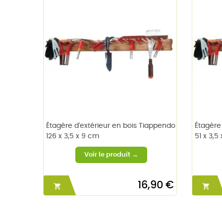
Étagère d'extérieur en bois Tiappendo
Étagère
126 x 3,5 x 9 cm
51 x 3,5
16,90 €

