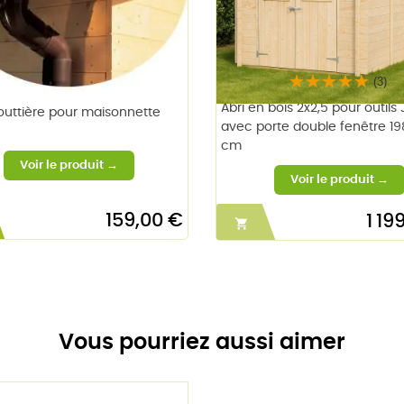
(3)
Abri en bois 2x2,5 pour outils
gouttière pour maisonnette
avec porte double fenêtre 1
cm
159,00 €
1 19

Vous pourriez aussi aimer