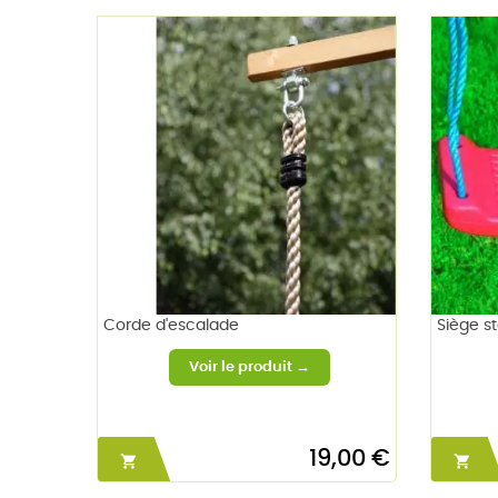
Corde d'escalade
Siège s
19,00 €

