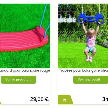
tandard pour balançoire rouge
Trapèze pour balançoire ble
29,00 €
34
